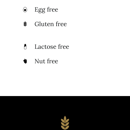
Egg free
Gluten free
Lactose free
Nut free