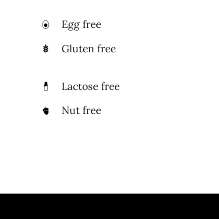
Egg free
Gluten free
Lactose free
Nut free