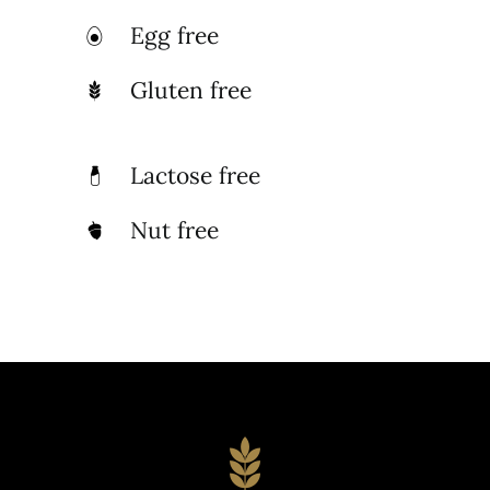
Egg free
Gluten free
Lactose free
Nut free